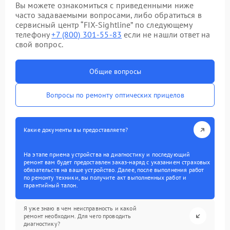
Вы можете ознакомиться с приведенными ниже
часто задаваемыми вопросами, либо обратиться в
сервисный центр “FIX-Sightline” по следующему
телефону
+7 (800) 301-55-83
если не нашли ответ на
свой вопрос.
Общие вопросы
Вопросы по ремонту оптических прицелов
Какие документы вы предоставляете?
На этапе приема устройства на диагностику и последующий
ремонт вам будет предоставлен заказ-наряд с указанием страховых
обязательств на ваше устройство. Далее, после выполнения работ
по ремонту техники, вы получите акт выполненных работ и
гарантийный талон.
Я уже знаю в чем неисправность и какой
ремонт необходим. Для чего проводить
диагностику?