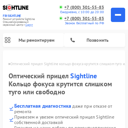
+7 (800) 301-55-83
Ежедневно, с 10:00 до 20:00
FIX-SIGHTLINE
+7 (800) 301-55-83
Ремонт устройств Sightline
Специализированный
Звонок бесплатный по РФ
cервисный центр г.
Сургут
Мы ремонтируем
Позвонить
ргуте
Оптический прицел Sightline кольцо фокуса крутится слишком туго ил
Ремонт оптических прицелов Sightline
Оптический прицел
Sightline
Кольцо фокуса крутится слишком
туго или свободно
Бесплатная диагностика
даже при отказе от
ремонта
Привезем и увезем оптический прицел Sightline
собственной доставкой
Гарантия на наши работы по ремонту оптических