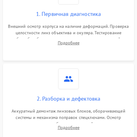
1. Первичная диагностика
Внешний осмотр корпуса на наличие деформаций. Проверка
целостности линз объектива и окуляра. Тестирование
работы барабанчиков ввода поправок, кольца отстройки
Подробнее
параллакса и зума. Выявление сколов, внутренних
загрязнений и нарушений герметичности.
2. Разборка и дефектовка
Аккуратный демонтаж линзовых блоков, оборачивающей
системы и механизма поправок спецключами. Осмотр
внутренних резьбовых соединений, пружин и
Подробнее
уплотнительных колец. Поиск причин люфта, смещения
точки попадания или заклинивания подвижных частей.