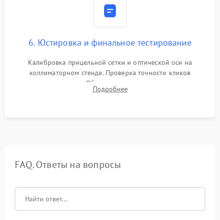
6. Юстировка и финальное тестирование
Калибровка прицельной сетки и оптической оси на
коллиматорном стенде. Проверка точности кликов
механизма поправок. Обязательное испытание прицела на
Подробнее
ударном стенде для проверки устойчивости к отдаче и
гарантии сохранения точки пристрелки.
FAQ. Ответы на вопросы