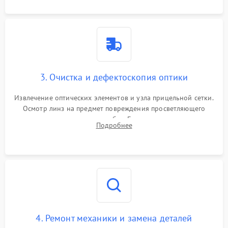
3. Очистка и дефектоскопия оптики
Извлечение оптических элементов и узла прицельной сетки.
Осмотр линз на предмет повреждения просветляющего
покрытия или появления грибка. Бережная очистка стекол
Подробнее
спецрастворами. Проверка целостности гравированной
сетки и модуля ее подсветки.
4. Ремонт механики и замена деталей