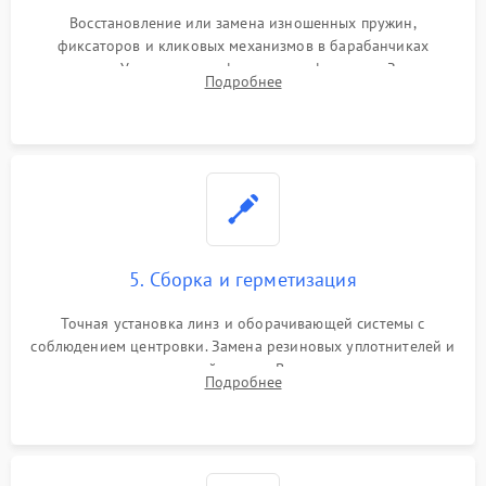
Восстановление или замена изношенных пружин,
фиксаторов и кликовых механизмов в барабанчиках
поправок. Устранение люфтов в трансфокаторе. Замена
Подробнее
поврежденных линз, разбитой сетки или восстановление
контактов в цепи подсветки прицельной марки.
5. Сборка и герметизация
Точная установка линз и оборачивающей системы с
соблюдением центровки. Замена резиновых уплотнителей и
нанесение влагозащитной смазки. Вакуумирование корпуса
Подробнее
и заполнение его осушенным азотом или аргоном для
защиты линз от внутреннего запотевания.