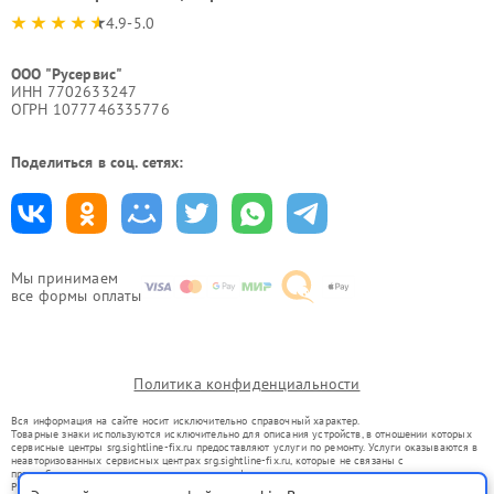
4.9-5.0
ООО "Русервис"
ИНН 7702633247
ОГРН 1077746335776
Поделиться в соц. сетях:
Мы принимаем
все формы оплаты
Политика конфиденциальности
Вся информация на сайте носит исключительно справочный характер.
Товарные знаки используются исключительно для описания устройств, в отношении которых
сервисные центры srg.sightline-fix.ru предоставляют услуги по ремонту. Услуги оказываются в
неавторизованных сервисных центрах srg.sightline-fix.ru, которые не связаны с
правообладателями товарных знаков или их официальными представителями.
Ремонт осуществляется для устройств, уже введенных в гражданский оборот в соответствии