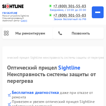
+7 (800) 301-55-83
Ежедневно, с 10:00 до 20:00
FIX-SIGHTLINE
+7 (800) 301-55-83
Ремонт устройств Sightline
Специализированный
Звонок бесплатный по РФ
cервисный центр г.
Сургут
Мы ремонтируем
Позвонить
Ремонт оптических прицелов Sightline
е
Оптический прицел Sightline неисправность системы защиты от перегрева
Оптический прицел
Sightline
Неисправность системы защиты от
перегрева
Бесплатная диагностика
даже при отказе от
ремонта
Привезем и увезем оптический прицел Sightline