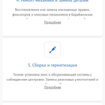
4. Ремонт механики и замена деталей
Восстановление или замена изношенных пружин,
фиксаторов и кликовых механизмов в барабанчиках
поправок. Устранение люфтов в трансфокаторе. Замена
Подробнее
поврежденных линз, разбитой сетки или восстановление
контактов в цепи подсветки прицельной марки.
5. Сборка и герметизация
Точная установка линз и оборачивающей системы с
соблюдением центровки. Замена резиновых уплотнителей и
нанесение влагозащитной смазки. Вакуумирование корпуса
Подробнее
и заполнение его осушенным азотом или аргоном для
защиты линз от внутреннего запотевания.