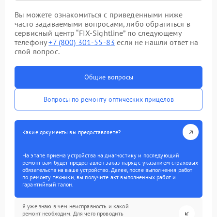
Вы можете ознакомиться с приведенными ниже
часто задаваемыми вопросами, либо обратиться в
сервисный центр “FIX-Sightline” по следующему
телефону
+7 (800) 301-55-83
если не нашли ответ на
свой вопрос.
Общие вопросы
Вопросы по ремонту оптических прицелов
Какие документы вы предоставляете?
На этапе приема устройства на диагностику и последующий
ремонт вам будет предоставлен заказ-наряд с указанием страховых
обязательств на ваше устройство. Далее, после выполнения работ
по ремонту техники, вы получите акт выполненных работ и
гарантийный талон.
Я уже знаю в чем неисправность и какой
ремонт необходим. Для чего проводить