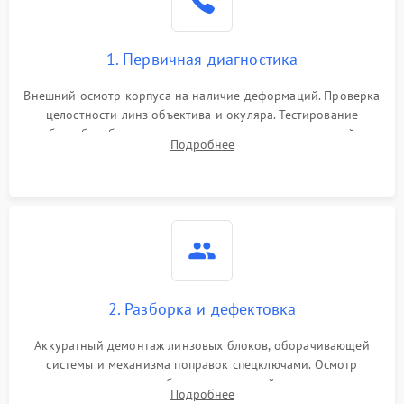
1. Первичная диагностика
Внешний осмотр корпуса на наличие деформаций. Проверка
целостности линз объектива и окуляра. Тестирование
работы барабанчиков ввода поправок, кольца отстройки
Подробнее
параллакса и зума. Выявление сколов, внутренних
загрязнений и нарушений герметичности.
2. Разборка и дефектовка
Аккуратный демонтаж линзовых блоков, оборачивающей
системы и механизма поправок спецключами. Осмотр
внутренних резьбовых соединений, пружин и
Подробнее
уплотнительных колец. Поиск причин люфта, смещения