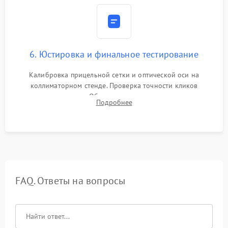
6. Юстировка и финальное тестирование
Калибровка прицельной сетки и оптической оси на
коллиматорном стенде. Проверка точности кликов
механизма поправок. Обязательное испытание прицела на
Подробнее
ударном стенде для проверки устойчивости к отдаче и
гарантии сохранения точки пристрелки.
FAQ. Ответы на вопросы