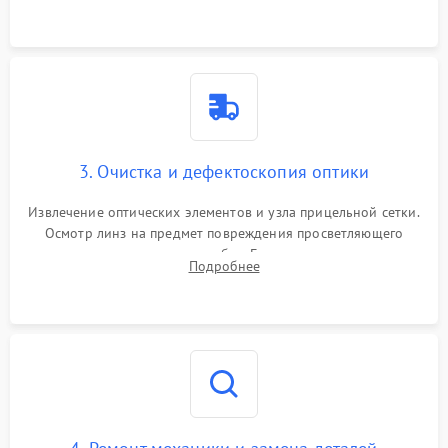
точки попадания или заклинивания подвижных частей.
3. Очистка и дефектоскопия оптики
Извлечение оптических элементов и узла прицельной сетки.
Осмотр линз на предмет повреждения просветляющего
покрытия или появления грибка. Бережная очистка стекол
Подробнее
спецрастворами. Проверка целостности гравированной
сетки и модуля ее подсветки.