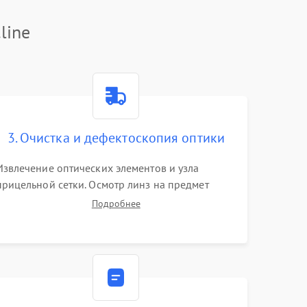
line
3. Очистка и дефектоскопия оптики
Извлечение оптических элементов и узла
прицельной сетки. Осмотр линз на предмет
повреждения просветляющего покрытия или
Подробнее
появления грибка. Бережная очистка стекол
спецрастворами. Проверка целостности
гравированной сетки и модуля ее подсветки.