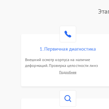
Эта
1. Первичная диагностика
Внешний осмотр корпуса на наличие
деформаций. Проверка целостности линз
объектива и окуляра. Тестирование работы
Подробнее
барабанчиков ввода поправок, кольца
отстройки параллакса и зума. Выявление сколов
внутренних загрязнений и нарушений
герметичности.