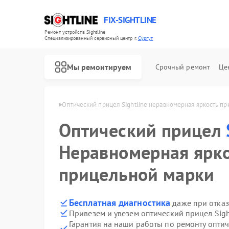
FIX-SIGHTLINE
Ремонт устройств Sightline
Специализированный cервисный центр г.
Сургут
Мы ремонтируем
Срочный ремонт
Це
Ремонт оптических прицелов Sightline
 Sightline в Сургуте
Оптический прицел Sightline неравномерная яркость п
Оптический прицел
Неравномерная ярк
прицельной марки
Бесплатная диагностика
даже при отказ
Привезем и увезем оптический прицел Sigh
Гарантия на наши работы по ремонту оптич