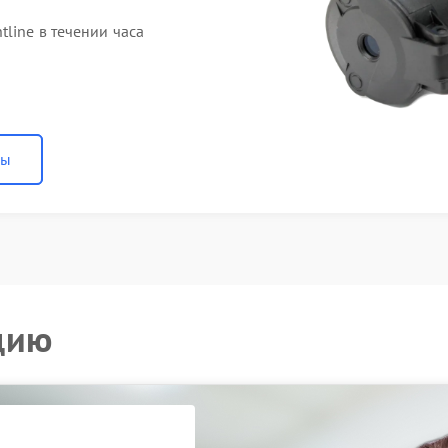
line в течении часа
ны
цию