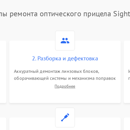
пы ремонта оптического прицела Sight
2. Разборка и дефектовка
Аккуратный демонтаж линзовых блоков,
оборачивающей системы и механизма поправок
спецключами. Осмотр внутренних резьбовых
Подробнее
соединений, пружин и уплотнительных колец.
,
Поиск причин люфта, смещения точки
попадания или заклинивания подвижных
частей.