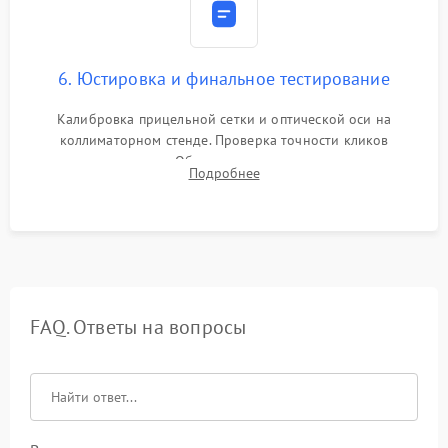
6. Юстировка и финальное тестирование
Калибровка прицельной сетки и оптической оси на
коллиматорном стенде. Проверка точности кликов
механизма поправок. Обязательное испытание прицела на
Подробнее
ударном стенде для проверки устойчивости к отдаче и
гарантии сохранения точки пристрелки.
FAQ. Ответы на вопросы