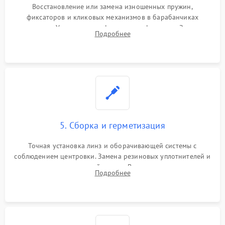
Восстановление или замена изношенных пружин,
фиксаторов и кликовых механизмов в барабанчиках
поправок. Устранение люфтов в трансфокаторе. Замена
Подробнее
поврежденных линз, разбитой сетки или восстановление
контактов в цепи подсветки прицельной марки.
5. Сборка и герметизация
Точная установка линз и оборачивающей системы с
соблюдением центровки. Замена резиновых уплотнителей и
нанесение влагозащитной смазки. Вакуумирование корпуса
Подробнее
и заполнение его осушенным азотом или аргоном для
защиты линз от внутреннего запотевания.