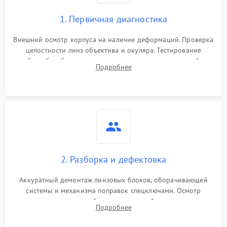
1. Первичная диагностика
Внешний осмотр корпуса на наличие деформаций. Проверка
целостности линз объектива и окуляра. Тестирование
работы барабанчиков ввода поправок, кольца отстройки
Подробнее
параллакса и зума. Выявление сколов, внутренних
загрязнений и нарушений герметичности.
2. Разборка и дефектовка
Аккуратный демонтаж линзовых блоков, оборачивающей
системы и механизма поправок спецключами. Осмотр
внутренних резьбовых соединений, пружин и
Подробнее
уплотнительных колец. Поиск причин люфта, смещения
точки попадания или заклинивания подвижных частей.