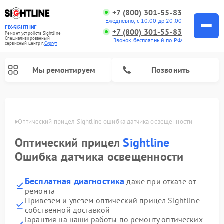
+7 (800) 301-55-83
Ежедневно, с 10:00 до 20:00
FIX-SIGHTLINE
+7 (800) 301-55-83
Ремонт устройств Sightline
Специализированный
Звонок бесплатный по РФ
cервисный центр г.
Сургут
Мы ремонтируем
Позвонить
Ремонт оптических прицелов Sightline
ргуте
Оптический прицел Sightline ошибка датчика освещенности
Оптический прицел
Sightline
Ошибка датчика освещенности
Бесплатная диагностика
даже при отказе от
ремонта
Привезем и увезем оптический прицел Sightline
собственной доставкой
Гарантия на наши работы по ремонту оптических