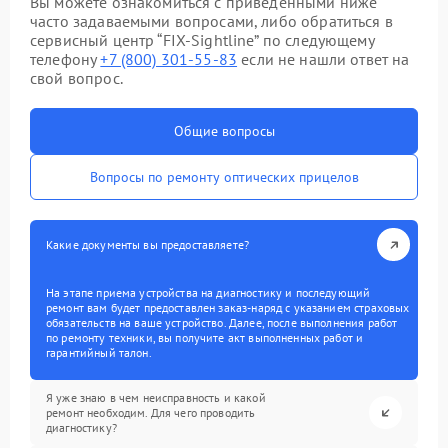
Вы можете ознакомиться с приведенными ниже
часто задаваемыми вопросами, либо обратиться в
сервисный центр “FIX-Sightline” по следующему
телефону
+7 (800) 301-55-83
если не нашли ответ на
свой вопрос.
Общие вопросы
Вопросы по ремонту оптических прицелов
Какие документы вы предоставляете?
На этапе приема устройства на диагностику и последующий
ремонт вам будет предоставлен заказ-наряд с указанием страховых
обязательств на ваше устройство. Далее, после выполнения работ
по ремонту техники, вы получите акт выполненных работ и
гарантийный талон.
Я уже знаю в чем неисправность и какой
ремонт необходим. Для чего проводить
диагностику?