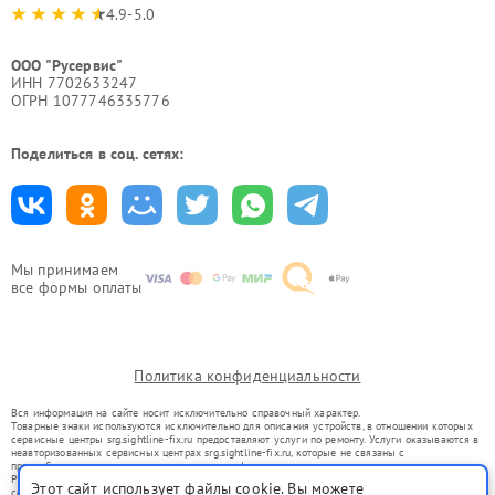
4.9-5.0
ООО "Русервис"
ИНН 7702633247
ОГРН 1077746335776
Поделиться в соц. сетях:
Мы принимаем
все формы оплаты
Политика конфиденциальности
Вся информация на сайте носит исключительно справочный характер.
Товарные знаки используются исключительно для описания устройств, в отношении которых
сервисные центры srg.sightline-fix.ru предоставляют услуги по ремонту. Услуги оказываются в
неавторизованных сервисных центрах srg.sightline-fix.ru, которые не связаны с
правообладателями товарных знаков или их официальными представителями.
Ремонт осуществляется для устройств, уже введенных в гражданский оборот в соответствии
Этот сайт использует файлы cookie. Вы можете
со статьей 1487 ГК РФ.