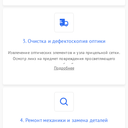
3. Очистка и дефектоскопия оптики
Извлечение оптических элементов и узла прицельной сетки.
Осмотр линз на предмет повреждения просветляющего
покрытия или появления грибка. Бережная очистка стекол
Подробнее
спецрастворами. Проверка целостности гравированной
сетки и модуля ее подсветки.
4. Ремонт механики и замена деталей