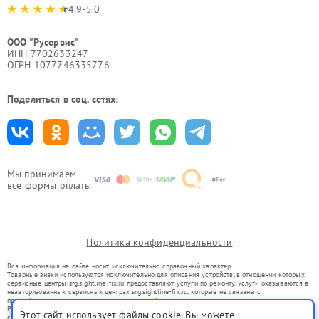
4.9-5.0
ООО "Русервис"
ИНН 7702633247
ОГРН 1077746335776
Поделиться в соц. сетях:
Мы принимаем
все формы оплаты
Политика конфиденциальности
Вся информация на сайте носит исключительно справочный характер.
Товарные знаки используются исключительно для описания устройств, в отношении которых
сервисные центры srg.sightline-fix.ru предоставляют услуги по ремонту. Услуги оказываются в
неавторизованных сервисных центрах srg.sightline-fix.ru, которые не связаны с
правообладателями товарных знаков или их официальными представителями.
Ремонт осуществляется для устройств, уже введенных в гражданский оборот в соответствии
Этот сайт использует файлы cookie. Вы можете
со статьей 1487 ГК РФ.