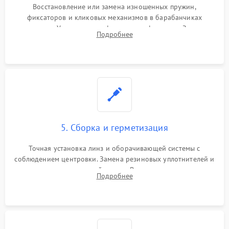
Восстановление или замена изношенных пружин,
фиксаторов и кликовых механизмов в барабанчиках
поправок. Устранение люфтов в трансфокаторе. Замена
Подробнее
поврежденных линз, разбитой сетки или восстановление
контактов в цепи подсветки прицельной марки.
5. Сборка и герметизация
Точная установка линз и оборачивающей системы с
соблюдением центровки. Замена резиновых уплотнителей и
нанесение влагозащитной смазки. Вакуумирование корпуса
Подробнее
и заполнение его осушенным азотом или аргоном для
защиты линз от внутреннего запотевания.