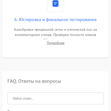
6. Юстировка и финальное тестирование
Калибровка прицельной сетки и оптической оси на
коллиматорном стенде. Проверка точности кликов
механизма поправок. Обязательное испытание прицела на
Подробнее
ударном стенде для проверки устойчивости к отдаче и
гарантии сохранения точки пристрелки.
FAQ. Ответы на вопросы