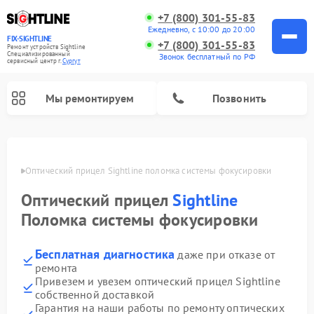
+7 (800) 301-55-83
Ежедневно, с 10:00 до 20:00
FIX-SIGHTLINE
+7 (800) 301-55-83
Ремонт устройств Sightline
Специализированный
Звонок бесплатный по РФ
cервисный центр г.
Сургут
Мы ремонтируем
Позвонить
Ремонт оптических прицелов Sightline
ргуте
Оптический прицел Sightline поломка системы фокусировки
Оптический прицел
Sightline
Поломка системы фокусировки
Бесплатная диагностика
даже при отказе от
ремонта
Привезем и увезем оптический прицел Sightline
собственной доставкой
Гарантия на наши работы по ремонту оптических