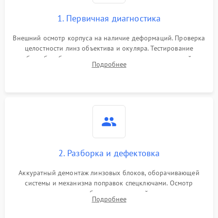
1. Первичная диагностика
Внешний осмотр корпуса на наличие деформаций. Проверка
целостности линз объектива и окуляра. Тестирование
работы барабанчиков ввода поправок, кольца отстройки
Подробнее
параллакса и зума. Выявление сколов, внутренних
загрязнений и нарушений герметичности.
2. Разборка и дефектовка
Аккуратный демонтаж линзовых блоков, оборачивающей
системы и механизма поправок спецключами. Осмотр
внутренних резьбовых соединений, пружин и
Подробнее
уплотнительных колец. Поиск причин люфта, смещения
точки попадания или заклинивания подвижных частей.