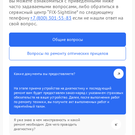
Вы можете ознакомиться с приведенными ниже
часто задаваемыми вопросами, либо обратиться в
сервисный центр “FIX-Sightline” по следующему
телефону
+7 (800) 301-55-83
если не нашли ответ на
свой вопрос.
Общие вопросы
Вопросы по ремонту оптических прицелов
Какие документы вы предоставляете?
На этапе приема устройства на диагностику и последующий
ремонт вам будет предоставлен заказ-наряд с указанием страховых
обязательств на ваше устройство. Далее, после выполнения работ
по ремонту техники, вы получите акт выполненных работ и
гарантийный талон.
Я уже знаю в чем неисправность и какой
ремонт необходим. Для чего проводить
диагностику?