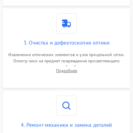
3. Очистка и дефектоскопия оптики
Извлечение оптических элементов и узла прицельной сетки.
Осмотр линз на предмет повреждения просветляющего
покрытия или появления грибка. Бережная очистка стекол
Подробнее
спецрастворами. Проверка целостности гравированной
сетки и модуля ее подсветки.
4. Ремонт механики и замена деталей