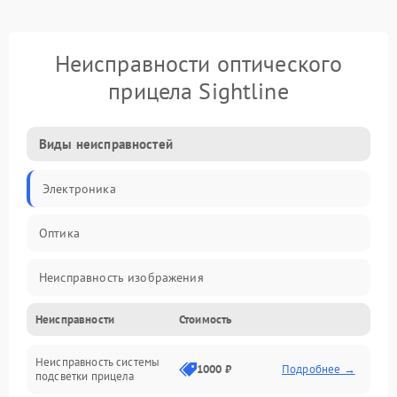
Неисправности оптического
прицела Sightline
Виды неисправностей
Электроника
Оптика
Неисправность изображения
Неисправности
Стоимость
Механические повреждения
Неисправность системы
Неисправность фокусировки и оптики
1000 ₽
Подробнее →
подсветки прицела