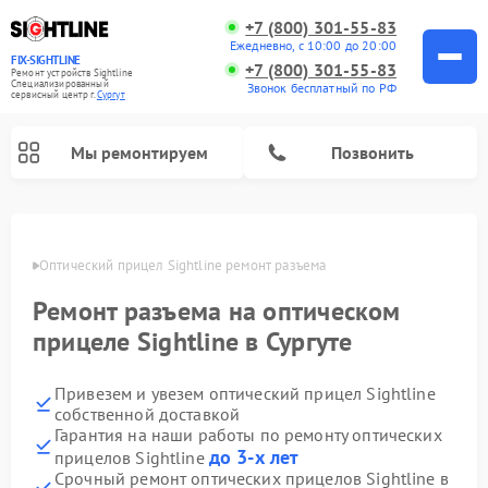
+7 (800) 301-55-83
Ежедневно, с 10:00 до 20:00
FIX-SIGHTLINE
+7 (800) 301-55-83
Ремонт устройств Sightline
Специализированный
Звонок бесплатный по РФ
cервисный центр г.
Сургут
Мы ремонтируем
Позвонить
Ремонт оптических прицелов Sightline
ргуте
Оптический прицел Sightline ремонт разъема
Ремонт разъема на оптическом
прицеле Sightline в Сургуте
Привезем и увезем оптический прицел Sightline
собственной доставкой
Гарантия на наши работы по ремонту оптических
до 3-х лет
прицелов Sightline
Срочный ремонт оптических прицелов Sightline в