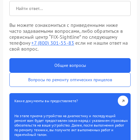
Вы можете ознакомиться с приведенными ниже
часто задаваемыми вопросами, либо обратиться в
сервисный центр “FIX-Sightline” по следующему
телефону
+7 (800) 301-55-83
если не нашли ответ на
свой вопрос.
Общие вопросы
Вопросы по ремонту оптических прицелов
Какие документы вы предоставляете?
На этапе приема устройства на диагностику и последующий
ремонт вам будет предоставлен заказ-наряд с указанием страховых
обязательств на ваше устройство. Далее, после выполнения работ
по ремонту техники, вы получите акт выполненных работ и
гарантийный талон.