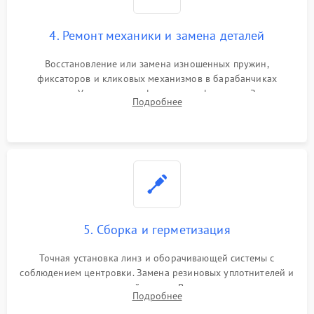
4. Ремонт механики и замена деталей
Восстановление или замена изношенных пружин,
фиксаторов и кликовых механизмов в барабанчиках
поправок. Устранение люфтов в трансфокаторе. Замена
Подробнее
поврежденных линз, разбитой сетки или восстановление
контактов в цепи подсветки прицельной марки.
5. Сборка и герметизация
Точная установка линз и оборачивающей системы с
соблюдением центровки. Замена резиновых уплотнителей и
нанесение влагозащитной смазки. Вакуумирование корпуса
Подробнее
и заполнение его осушенным азотом или аргоном для