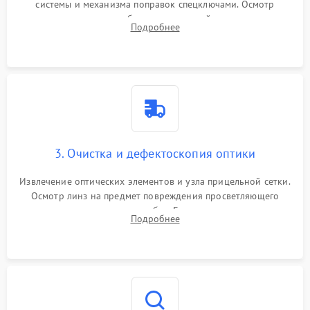
системы и механизма поправок спецключами. Осмотр
внутренних резьбовых соединений, пружин и
Подробнее
уплотнительных колец. Поиск причин люфта, смещения
точки попадания или заклинивания подвижных частей.
3. Очистка и дефектоскопия оптики
Извлечение оптических элементов и узла прицельной сетки.
Осмотр линз на предмет повреждения просветляющего
покрытия или появления грибка. Бережная очистка стекол
Подробнее
спецрастворами. Проверка целостности гравированной
сетки и модуля ее подсветки.