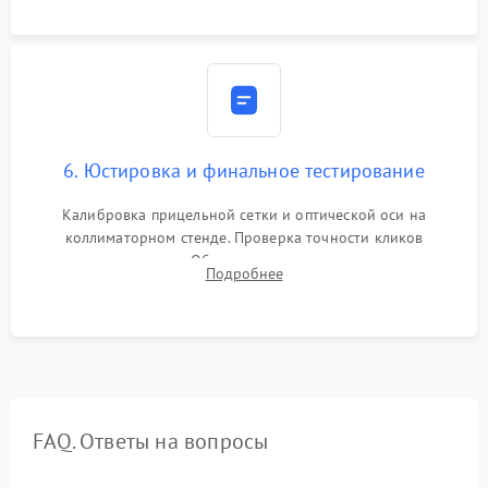
защиты линз от внутреннего запотевания.
6. Юстировка и финальное тестирование
Калибровка прицельной сетки и оптической оси на
коллиматорном стенде. Проверка точности кликов
механизма поправок. Обязательное испытание прицела на
Подробнее
ударном стенде для проверки устойчивости к отдаче и
гарантии сохранения точки пристрелки.
FAQ. Ответы на вопросы