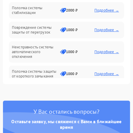
Неисправность подсветки и электроники
Поломка системы
2000 ₽
Подробнее →
стабилизации
Прочие неисправности
Повреждение системы
1000 ₽
Подробнее →
защиты от перегрузок
Электропитание
Неисправность системы
Механика
автоматического
1000 ₽
Подробнее →
отключения
Управление
Поломка системы защиты
1000 ₽
Подробнее →
от короткого замыкания
Корпус/Герметичность
Повреждение системы
Датчики
1000 ₽
Подробнее →
защиты от перегрева
У Вас остались вопросы?
Неисправность системы
защиты от
1000 ₽
Подробнее →
перенапряжения
Оставьте заявку, мы свяжемся с Вами в ближайшее
время