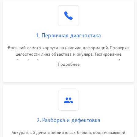
1. Первичная диагностика
Внешний осмотр корпуса на наличие деформаций. Проверка
целостности линз объектива и окуляра. Тестирование
работы барабанчиков ввода поправок, кольца отстройки
Подробнее
параллакса и зума. Выявление сколов, внутренних
загрязнений и нарушений герметичности.
2. Разборка и дефектовка
Аккуратный демонтаж линзовых блоков, оборачивающей