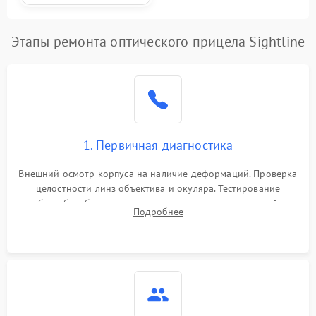
Этапы ремонта оптического прицела Sightline
1. Первичная диагностика
Внешний осмотр корпуса на наличие деформаций. Проверка
целостности линз объектива и окуляра. Тестирование
работы барабанчиков ввода поправок, кольца отстройки
Подробнее
параллакса и зума. Выявление сколов, внутренних
загрязнений и нарушений герметичности.