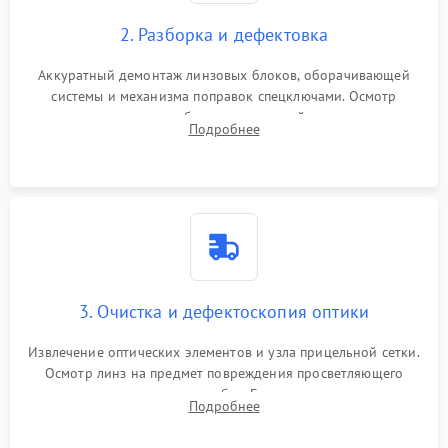
2. Разборка и дефектовка
Аккуратный демонтаж линзовых блоков, оборачивающей
системы и механизма поправок спецключами. Осмотр
внутренних резьбовых соединений, пружин и
Подробнее
уплотнительных колец. Поиск причин люфта, смещения
точки попадания или заклинивания подвижных частей.
3. Очистка и дефектоскопия оптики
Извлечение оптических элементов и узла прицельной сетки.
Осмотр линз на предмет повреждения просветляющего
покрытия или появления грибка. Бережная очистка стекол
Подробнее
спецрастворами. Проверка целостности гравированной
сетки и модуля ее подсветки.