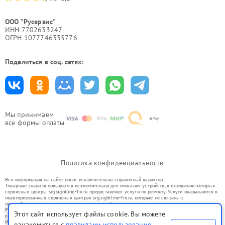
ООО "Русервис"
ИНН 7702633247
ОГРН 1077746335776
Поделиться в соц. сетях:
Мы принимаем
все формы оплаты
Политика конфиденциальности
Вся информация на сайте носит исключительно справочный характер.
Товарные знаки используются исключительно для описания устройств, в отношении которых
сервисные центры srg.sightline-fix.ru предоставляют услуги по ремонту. Услуги оказываются в
неавторизованных сервисных центрах srg.sightline-fix.ru, которые не связаны с
правообладателями товарных знаков или их официальными представителями.
Ремонт осуществляется для устройств, уже введенных в гражданский оборот в соответствии
Этот сайт использует файлы cookie. Вы можете
со статьей 1487 ГК РФ.
Использование товарных знаков не преследует цели индивидуализации услуг или введения
ознакомиться с
правилами использования