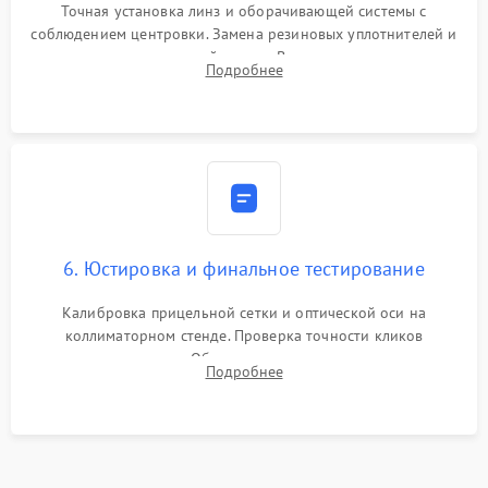
Точная установка линз и оборачивающей системы с
соблюдением центровки. Замена резиновых уплотнителей и
нанесение влагозащитной смазки. Вакуумирование корпуса
Подробнее
и заполнение его осушенным азотом или аргоном для
защиты линз от внутреннего запотевания.
6. Юстировка и финальное тестирование
Калибровка прицельной сетки и оптической оси на
коллиматорном стенде. Проверка точности кликов
механизма поправок. Обязательное испытание прицела на
Подробнее
ударном стенде для проверки устойчивости к отдаче и
гарантии сохранения точки пристрелки.