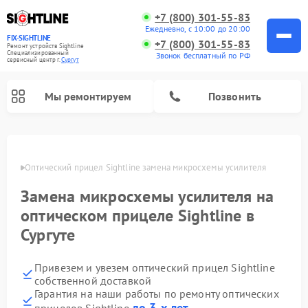
+7 (800) 301-55-83
Ежедневно, с 10:00 до 20:00
FIX-SIGHTLINE
+7 (800) 301-55-83
Ремонт устройств Sightline
Специализированный
Звонок бесплатный по РФ
cервисный центр г.
Сургут
Мы ремонтируем
Позвонить
Ремонт оптических прицелов Sightline
ргуте
Оптический прицел Sightline замена микросхемы усилителя
Замена микросхемы усилителя на
оптическом прицеле Sightline в
Сургуте
Привезем и увезем оптический прицел Sightline
собственной доставкой
Гарантия на наши работы по ремонту оптических
до 3-х лет