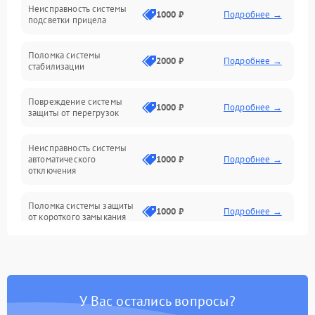
Неисправность системы
Неисправность фокусировки и оптики
1000 ₽
Подробнее →
подсветки прицела
Неисправность подсветки и электроники
Поломка системы
2000 ₽
Подробнее →
стабилизации
Прочие неисправности
Повреждение системы
1000 ₽
Подробнее →
защиты от перегрузок
Электропитание
Неисправность системы
Механика
автоматического
1000 ₽
Подробнее →
отключения
Управление
Поломка системы защиты
1000 ₽
Подробнее →
от короткого замыкания
Корпус/Герметичность
Повреждение системы
Датчики
1000 ₽
Подробнее →
защиты от перегрева
У Вас остались вопросы?
Неисправность системы
защиты от
1000 ₽
Подробнее →