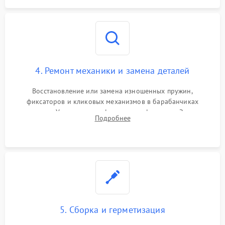
4. Ремонт механики и замена деталей
Восстановление или замена изношенных пружин,
фиксаторов и кликовых механизмов в барабанчиках
поправок. Устранение люфтов в трансфокаторе. Замена
Подробнее
поврежденных линз, разбитой сетки или восстановление
контактов в цепи подсветки прицельной марки.
5. Сборка и герметизация