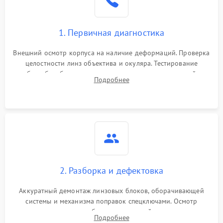
1. Первичная диагностика
Внешний осмотр корпуса на наличие деформаций. Проверка
целостности линз объектива и окуляра. Тестирование
работы барабанчиков ввода поправок, кольца отстройки
Подробнее
параллакса и зума. Выявление сколов, внутренних
загрязнений и нарушений герметичности.
2. Разборка и дефектовка
Аккуратный демонтаж линзовых блоков, оборачивающей
системы и механизма поправок спецключами. Осмотр
внутренних резьбовых соединений, пружин и
Подробнее
уплотнительных колец. Поиск причин люфта, смещения