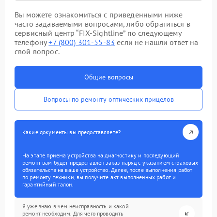
Вы можете ознакомиться с приведенными ниже
часто задаваемыми вопросами, либо обратиться в
сервисный центр “FIX-Sightline” по следующему
телефону
+7 (800) 301-55-83
если не нашли ответ на
свой вопрос.
Общие вопросы
Вопросы по ремонту оптических прицелов
Какие документы вы предоставляете?
На этапе приема устройства на диагностику и последующий
ремонт вам будет предоставлен заказ-наряд с указанием страховых
обязательств на ваше устройство. Далее, после выполнения работ
по ремонту техники, вы получите акт выполненных работ и
гарантийный талон.
Я уже знаю в чем неисправность и какой
ремонт необходим. Для чего проводить