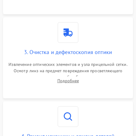
точки попадания или заклинивания подвижных частей.
3. Очистка и дефектоскопия оптики
Извлечение оптических элементов и узла прицельной сетки.
Осмотр линз на предмет повреждения просветляющего
покрытия или появления грибка. Бережная очистка стекол
Подробнее
спецрастворами. Проверка целостности гравированной
сетки и модуля ее подсветки.