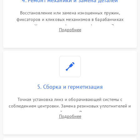
4. Ремонт механики и замена деталей
Восстановление или замена изношенных пружин,
фиксаторов и кликовых механизмов в барабанчиках
поправок. Устранение люфтов в трансфокаторе. Замена
Подробнее
поврежденных линз, разбитой сетки или восстановление
контактов в цепи подсветки прицельной марки.
5. Сборка и герметизация
Точная установка линз и оборачивающей системы с
соблюдением центровки. Замена резиновых уплотнителей и
нанесение влагозащитной смазки. Вакуумирование корпуса
Подробнее
и заполнение его осушенным азотом или аргоном для
защиты линз от внутреннего запотевания.