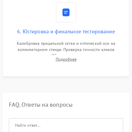
6. Юстировка и финальное тестирование
Калибровка прицельной сетки и оптической оси на
коллиматорном стенде. Проверка точности кликов
механизма поправок. Обязательное испытание прицела на
Подробнее
ударном стенде для проверки устойчивости к отдаче и
гарантии сохранения точки пристрелки.
FAQ. Ответы на вопросы