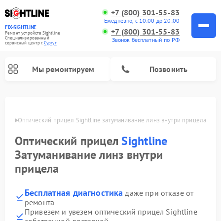
+7 (800) 301-55-83
Ежедневно, с 10:00 до 20:00
FIX-SIGHTLINE
+7 (800) 301-55-83
Ремонт устройств Sightline
Специализированный
Звонок бесплатный по РФ
cервисный центр г.
Сургут
Мы ремонтируем
Позвонить
Ремонт оптических прицелов Sightline
ргуте
Оптический прицел Sightline затуманивание линз внутри прицела
Оптический прицел
Sightline
Затуманивание линз внутри
прицела
Бесплатная диагностика
даже при отказе от
ремонта
Привезем и увезем оптический прицел Sightline