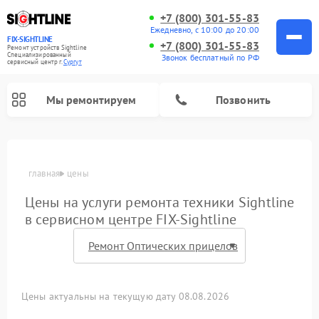
+7 (800) 301-55-83
Ежедневно, с 10:00 до 20:00
FIX-SIGHTLINE
+7 (800) 301-55-83
Ремонт устройств Sightline
Специализированный
Звонок бесплатный по РФ
cервисный центр г.
Сургут
Мы ремонтируем
Позвонить
Ремонт оптических прицелов Sightline
главная
цены
Цены на услуги ремонта техники Sightline
в сервисном центре FIX-Sightline
Цены актуальны на текущую дату 08.08.2026